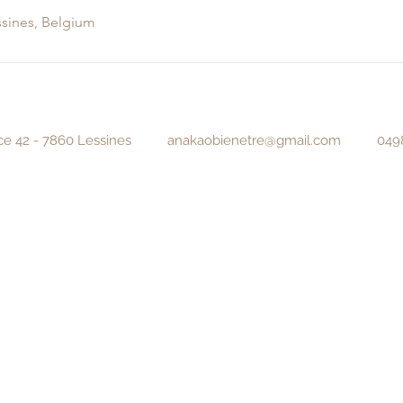
ssines, Belgium
ace 42 - 7860 Lessines
anakaobienetre@gmail.com
0498/1