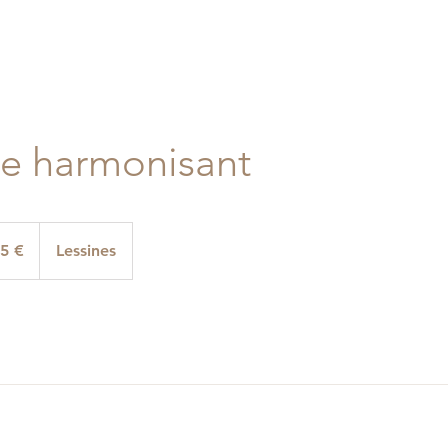
e harmonisant
s
5 €
Lessines