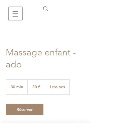
Massage enfant -
ado
30
euros
30 min
3
30 €
Lessines
0
m
i
n
Réserver